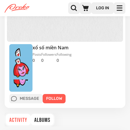
LOG IN
xổ số miền Nam
Posts
Followers
Following
0
0
0
MESSAGE
FOLLOW
ACTIVITY
ALBUMS