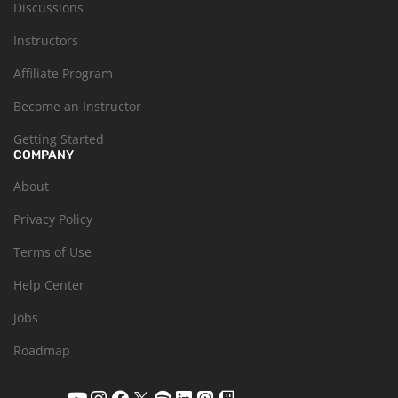
Discussions
Instructors
Affiliate Program
Become an Instructor
Getting Started
COMPANY
About
Privacy Policy
Terms of Use
Help Center
Jobs
Roadmap