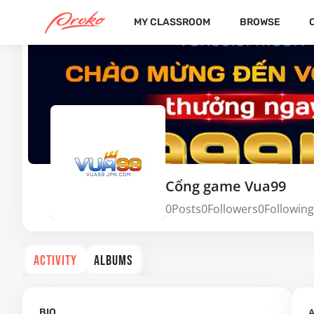
MY CLASSROOM
BROWSE
Cổng game Vua99
0
Posts
0
Followers
0
Following
ACTIVITY
ALBUMS
A
BIO