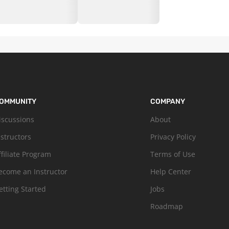
OMMUNITY
COMPANY
iscussions
About
nstructors
Privacy Policy
ffiliate Program
Terms of Use
ecome an Instructor
Help Center
etting Started
Jobs
Roadmap