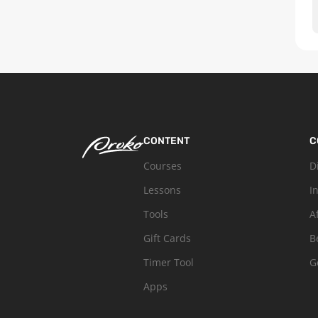
CONTENT
C
Courses
D
Lessons
I
Tools
A
Gift Cards
B
Timer Tool
G
Apps