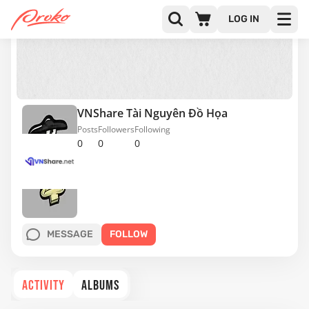
LOG IN
VNShare Tài Nguyên Đồ Họa
Posts
Followers
Following
0
0
0
MESSAGE
FOLLOW
ACTIVITY
ALBUMS