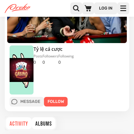
LOG IN
Tỷ lệ cá cược
Posts
Followers
Following
0
0
0
MESSAGE
FOLLOW
ACTIVITY
ALBUMS