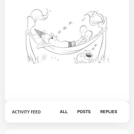
ACTIVITY FEED
ALL
POSTS
REPLIES