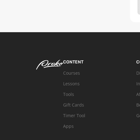
CONTENT
C
Courses
D
Lessons
I
Tools
A
Gift Cards
B
Timer Tool
G
Apps