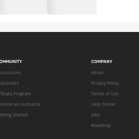
OMMUNITY
COMPANY
iscussions
About
nstructors
Privacy Policy
ffiliate Program
Terms of Use
ecome an Instructor
Help Center
etting Started
Jobs
Roadmap