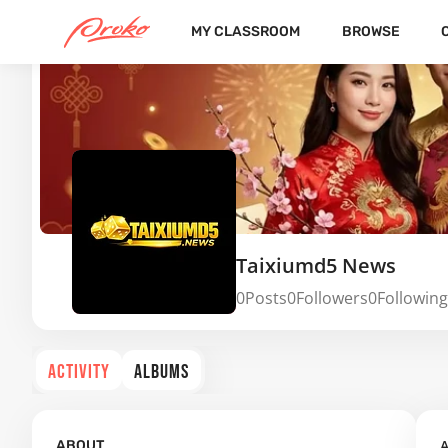
MY CLASSROOM
BROWSE
Taixiumd5 News
0
Posts
0
Followers
0
Following
ACTIVITY
ALBUMS
A
ABOUT