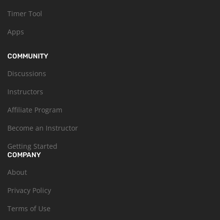
Timer Tool
Apps
COMMUNITY
Discussions
Instructors
Affiliate Program
Become an Instructor
Getting Started
COMPANY
About
Privacy Policy
Terms of Use