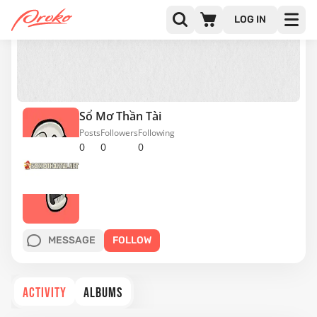
LOG IN
Sổ Mơ Thần Tài
Posts
Followers
Following
0
0
0
MESSAGE
FOLLOW
ACTIVITY
ALBUMS