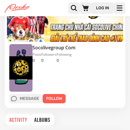
LOG IN
Socolivegroup Com
Posts
Followers
Following
0
0
0
MESSAGE
FOLLOW
ACTIVITY
ALBUMS