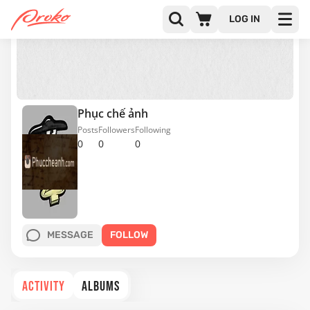
LOG IN
Phục chế ảnh
Posts
Followers
Following
0
0
0
MESSAGE
FOLLOW
ACTIVITY
ALBUMS