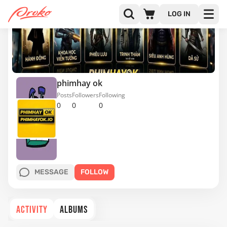
LOG IN
phimhay ok
Posts
Followers
Following
0
0
0
MESSAGE
FOLLOW
ACTIVITY
ALBUMS