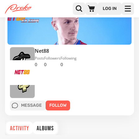
LOG IN
Net88
Posts
Followers
Following
0
0
0
MESSAGE
FOLLOW
ACTIVITY
ALBUMS