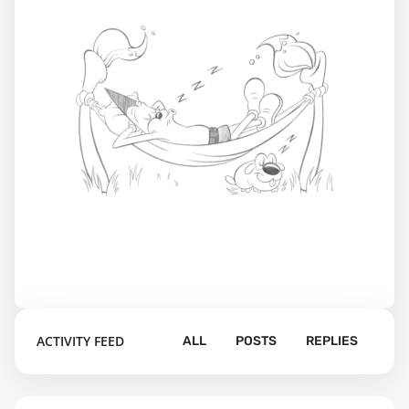
ACTIVITY FEED
ALL
POSTS
REPLIES