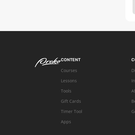
CONTENT
C
Courses
D
Lessons
I
Tools
A
Gift Cards
B
Timer Tool
G
Apps