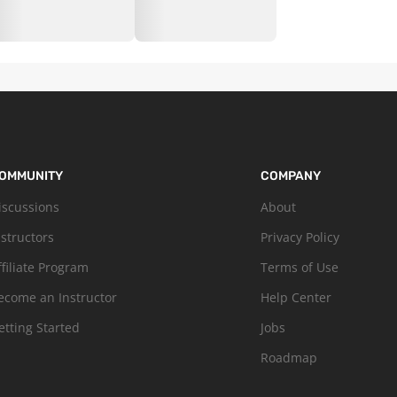
OMMUNITY
COMPANY
iscussions
About
nstructors
Privacy Policy
ffiliate Program
Terms of Use
ecome an Instructor
Help Center
etting Started
Jobs
Roadmap