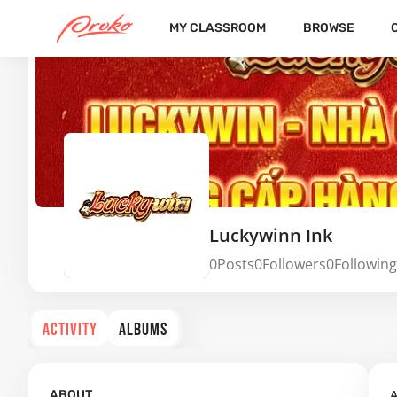
MY CLASSROOM
BROWSE
Luckywinn Ink
0
Posts
0
Followers
0
Following
ACTIVITY
ALBUMS
A
ABOUT