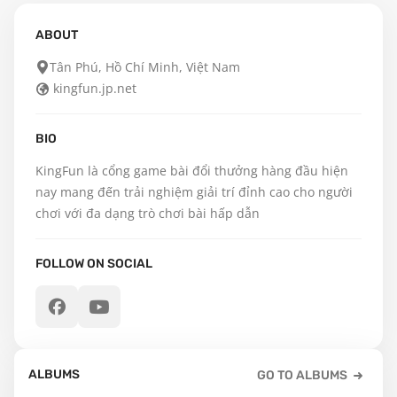
ABOUT
Tân Phú, Hồ Chí Minh, Việt Nam
kingfun.jp.net
BIO
KingFun là cổng game bài đổi thưởng hàng đầu hiện 
nay mang đến trải nghiệm giải trí đỉnh cao cho người 
chơi với đa dạng trò chơi bài hấp dẫn
FOLLOW ON SOCIAL
ALBUMS
GO TO ALBUMS