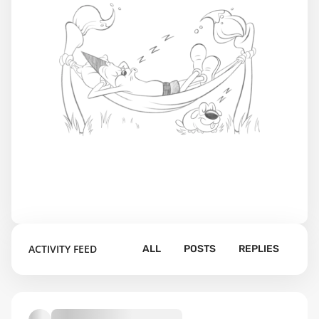
ACTIVITY FEED
ALL
POSTS
REPLIES