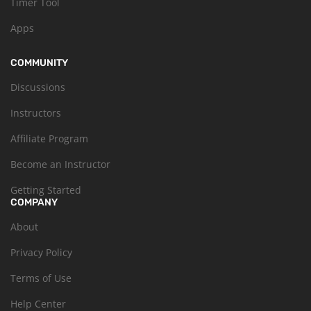
Timer Tool
Apps
COMMUNITY
Discussions
Instructors
Affiliate Program
Become an Instructor
Getting Started
COMPANY
About
Privacy Policy
Terms of Use
Help Center