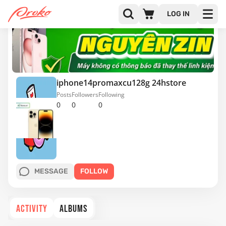
LOG IN
iphone14promaxcu128g 24hstore
Posts
Followers
Following
0
0
0
MESSAGE
FOLLOW
ACTIVITY
ALBUMS