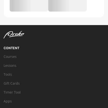
CONTENT
Courses
Lessons
Tools
Gift Cards
Timer Tool
Apps