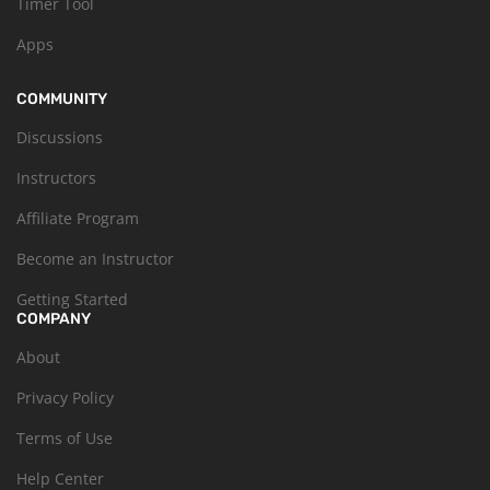
Timer Tool
Apps
COMMUNITY
Discussions
Instructors
Affiliate Program
Become an Instructor
Getting Started
COMPANY
About
Privacy Policy
Terms of Use
Help Center