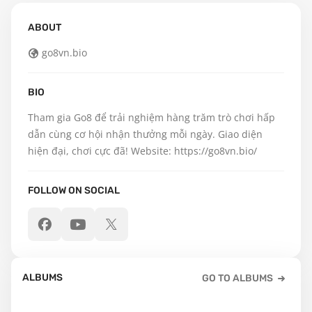
ABOUT
go8vn.bio
BIO
Tham gia Go8 để trải nghiệm hàng trăm trò chơi hấp 
dẫn cùng cơ hội nhận thưởng mỗi ngày. Giao diện 
hiện đại, chơi cực đã! Website: https://go8vn.bio/
FOLLOW ON SOCIAL
ALBUMS
GO TO ALBUMS