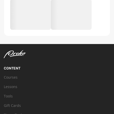
CONTENT
Courses
Lessons
Tools
Gift Cards