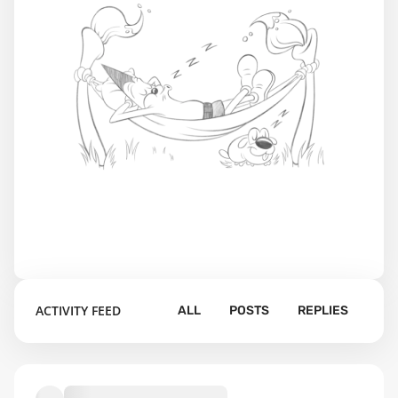
ACTIVITY FEED
ALL
POSTS
REPLIES