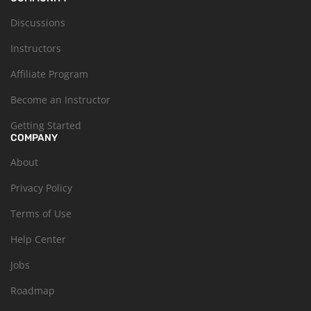
Discussions
Instructors
Affiliate Program
Become an Instructor
Getting Started
COMPANY
About
Privacy Policy
Terms of Use
Help Center
Jobs
Roadmap