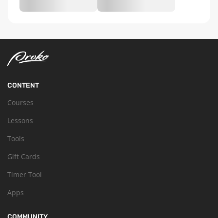
CONTENT
Courses
Lessons
Tools
Gift Cards
Timer Tool
Apps
COMMUNITY