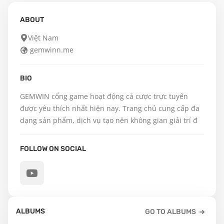
ABOUT
Việt Nam
gemwinn.me
BIO
GEMWIN cổng game hoạt động cá cược trực tuyến 
được yêu thích nhất hiện nay. Trang chủ cung cấp đa 
dạng sản phẩm, dịch vụ tạo nên không gian giải trí đ
FOLLOW ON SOCIAL
ALBUMS
GO TO ALBUMS