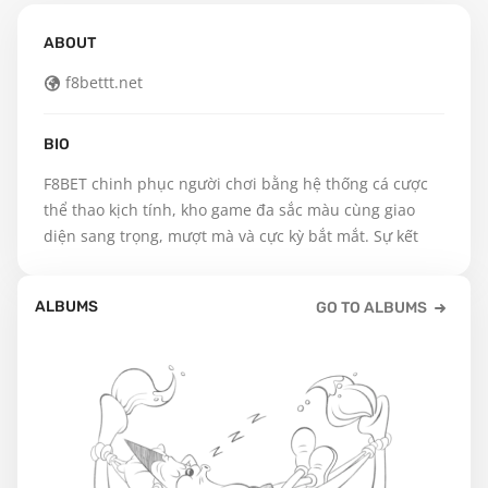
ABOUT
f8bettt.net
BIO
F8BET chinh phục người chơi bằng hệ thống cá cược 
thể thao kịch tính, kho game đa sắc màu cùng giao 
diện sang trọng, mượt mà và cực kỳ bắt mắt. Sự kết
ALBUMS
GO TO ALBUMS