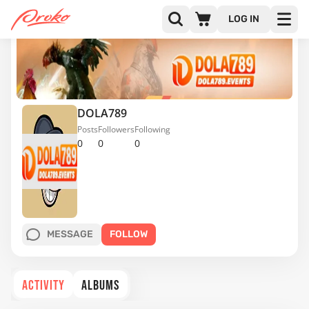
LOG IN
DOLA789
Posts
Followers
Following
0
0
0
MESSAGE
FOLLOW
ACTIVITY
ALBUMS