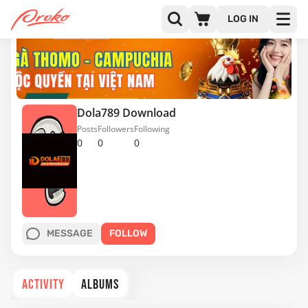
LOG IN
Dola789 Download
Posts
Followers
Following
0
0
0
MESSAGE
FOLLOW
ACTIVITY
ALBUMS