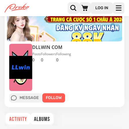
LOG IN
DLLWIN COM
Posts
Followers
Following
0
0
0
MESSAGE
FOLLOW
ACTIVITY
ALBUMS