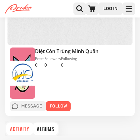
LOG IN
Diệt Côn Trùng Minh Quân
Posts
Followers
Following
0
0
0
MESSAGE
FOLLOW
ACTIVITY
ALBUMS