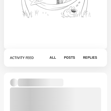
ACTIVITY FEED
ALL
POSTS
REPLIES