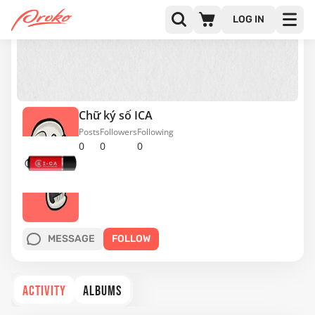
LOG IN
Chữ ký số ICA
Posts
Followers
Following
0
0
0
MESSAGE
FOLLOW
ACTIVITY
ALBUMS