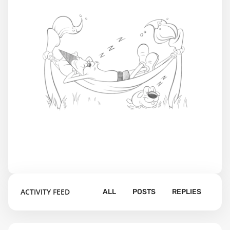
ACTIVITY FEED
ALL
POSTS
REPLIES