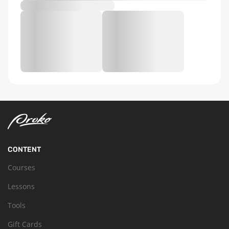
CONTENT
Courses
Lessons
Tools
Gift Cards