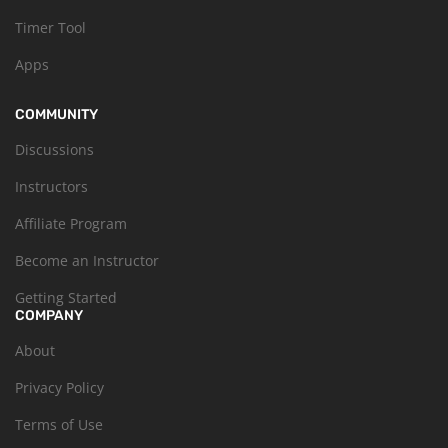
Timer Tool
Apps
COMMUNITY
Discussions
Instructors
Affiliate Program
Become an Instructor
Getting Started
COMPANY
About
Privacy Policy
Terms of Use