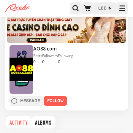
LOG IN
AO88 com
Posts
Followers
Following
0
0
0
MESSAGE
FOLLOW
ACTIVITY
ALBUMS