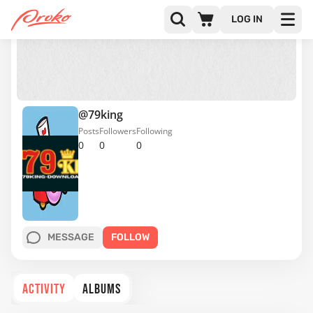
LOG IN
@79king
Posts
Followers
Following
0
0
0
MESSAGE
FOLLOW
ACTIVITY
ALBUMS