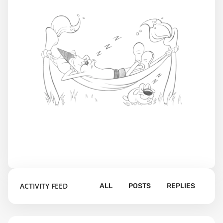
ACTIVITY FEED
ALL
POSTS
REPLIES