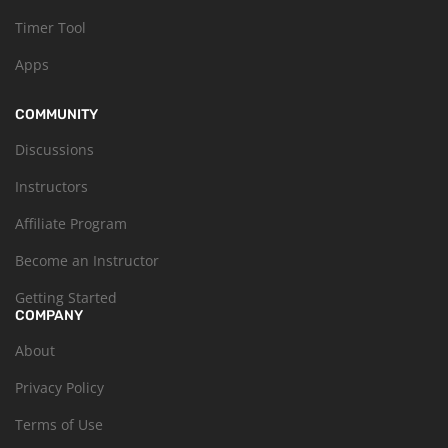
Timer Tool
Apps
COMMUNITY
Discussions
Instructors
Affiliate Program
Become an Instructor
Getting Started
COMPANY
About
Privacy Policy
Terms of Use