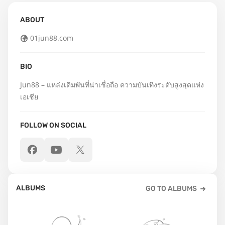
ABOUT
01jun88.com
BIO
Jun88 – แหล่งเดิมพันที่น่าเชื่อถือ ความบันเทิงระดับสูงสุดแห่ง
เอเชีย
FOLLOW ON SOCIAL
ALBUMS
GO TO ALBUMS